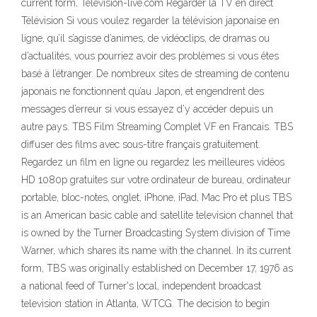
current form, Television-live.com Regarder la TV en direct
Télévision Si vous voulez regarder la télévision japonaise en
ligne, qu’il s’agisse d’animes, de vidéoclips, de dramas ou
d’actualités, vous pourriez avoir des problèmes si vous êtes
basé à l’étranger. De nombreux sites de streaming de contenu
japonais ne fonctionnent qu’au Japon, et engendrent des
messages d’erreur si vous essayez d’y accéder depuis un
autre pays. TBS Film Streaming Complet VF en Francais. TBS
diffuser des films avec sous-titre français gratuitement.
Regardez un film en ligne ou regardez les meilleures vidéos
HD 1080p gratuites sur votre ordinateur de bureau, ordinateur
portable, bloc-notes, onglet, iPhone, iPad, Mac Pro et plus TBS
is an American basic cable and satellite television channel that
is owned by the Turner Broadcasting System division of Time
Warner, which shares its name with the channel. In its current
form, TBS was originally established on December 17, 1976 as
a national feed of Turner's local, independent broadcast
television station in Atlanta, WTCG. The decision to begin